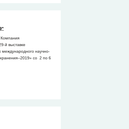
9"
 Компания
29-й выставке
х международного научно-
хранения–2019» со 2 по 6