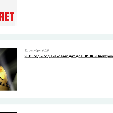
11 октября 2019
2019 год – год знаковых дат для НИПК «Электро