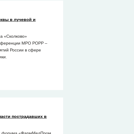
квы в лучевой и
ра «Сколково»
онференции МРО РОРР –
ятий России в сфере
ики.
пасти пострадавших в
ках форума «ФармМедПром