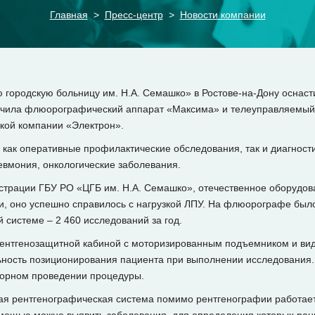
Главная
Пресс-центр
Новости компании
 городскую больницу им. Н.А. Семашко» в Ростове-на-Дону оснаст
учила флюорографический аппарат «Максима» и телеуправляемый 
ской компании «Электрон».
как оперативные профилактические обследования, так и диагности
невмония, онкологические заболевания.
страции ГБУ РО «ЦГБ им. Н.А. Семашко», отечественное оборудо
ки, оно успешно справилось с нагрузкой ЛПУ. На флюорографе был
 системе – 2 460 исследований за год.
нтгенозащитной кабиной с моторизированным подъемником и вид
ьность позиционирования пациента при выполнении исследования.
торном проведении процедуры.
 рентгенографическая система помимо рентгенографии работает