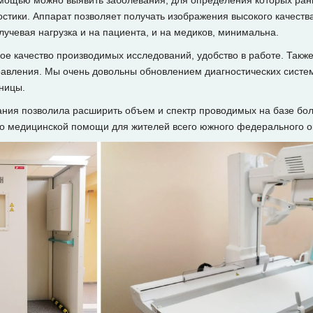
мощью можно выявить заболевания, для определения которых ран
тики. Аппарат позволяет получать изображения высокого качества
лучевая нагрузка и на пациента, и на медиков, минимальна.
е качество производимых исследований, удобство в работе. Такж
равления. Мы очень довольны обновлением диагностических систе
ницы.
ния позволила расширить объем и спектр проводимых на базе бол
тво медицинской помощи для жителей всего южного федерального 